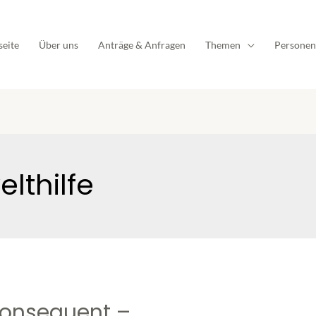
seite
Über uns
Anträge & Anfragen
Themen
Personen
lthilfe
konsequent –