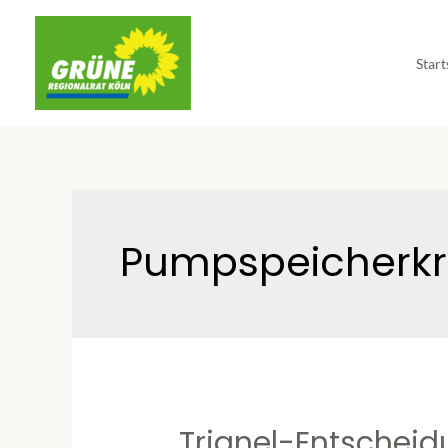
Start
Pumpspeicherkr
Trianel-Entschei